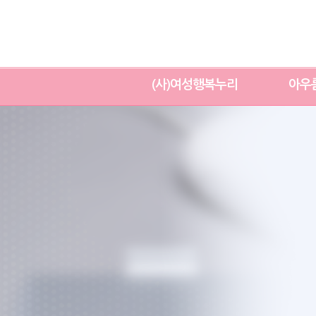
(사)여성행복누리
아우