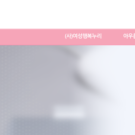
(사)여성행복누리
아우