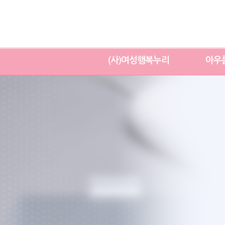
(사)여성행복누리
아우