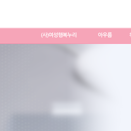
(사)여성행복누리
아우름