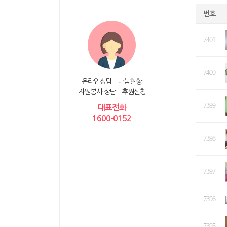
번호
7401
7400
온라인상담
나눔현황
자원봉사 상담
후원신청
7399
대표전화
1600-0152
7398
7397
7396
7395