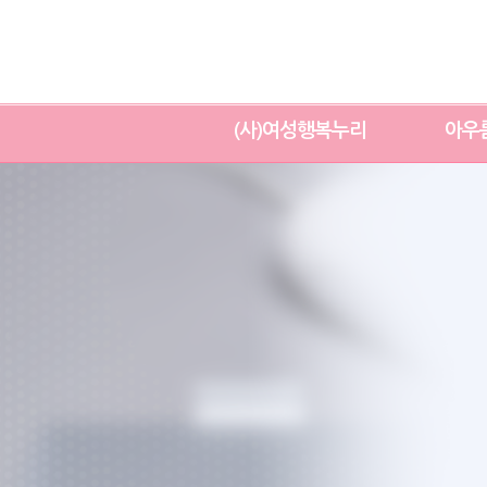
(사)여성행복누리
아우