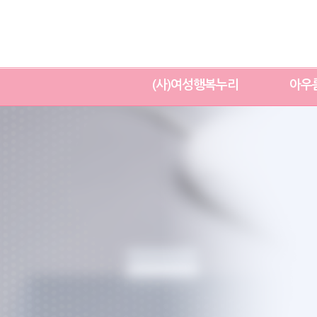
(사)여성행복누리
아우