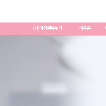
(사)여성행복누리
아우름