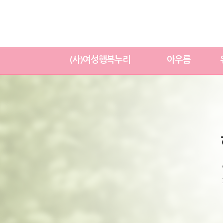
(사)여성행복누리
아우름