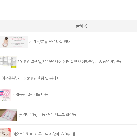
글제목
기저귀/분유 무료 나눔 안내
2018년 결산 및 2019년 예산 (사단법인 여성행복누리 & 광명아우름)
[ 여성행복누리 ] 2018년 후원 및 봉사자
자립응원 살림키트 나눔
[광명아우름] 나눔 - 닥터파크셀 화장품
예술놀이치료 [서툴러도 괜찮아] 참여안내