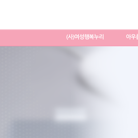
(사)여성행복누리
아우