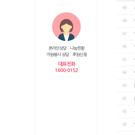
69
68
67
66
온라인상담
나눔현황
자원봉사 상담
후원신청
65
대표전화
1600-0152
64
63
62
61
60