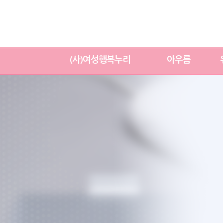
(사)여성행복누리
아우름