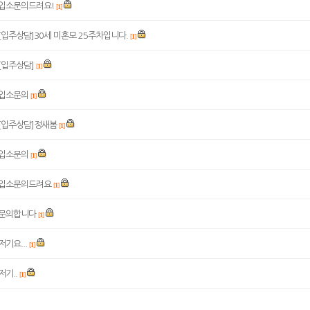
입소문의드려요!
[
1
]
[입주상담]30세 미혼모 25주차입니다.
[
1
]
[입주상담]
[
1
]
입소문의
[
1
]
[입주상담]정새봄
[
1
]
입소문의
[
1
]
입소문의드려요
[
1
]
문의합니다
[
1
]
저기요...
[
1
]
저기..
[
1
]