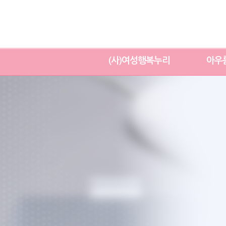
(사)여성행복누리
아우