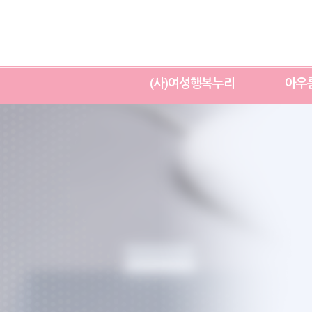
(사)여성행복누리
아우