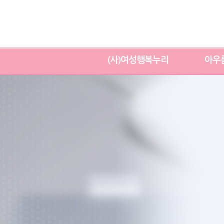
(사)여성행복누리
아우