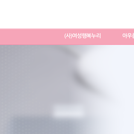
(사)여성행복누리
아우