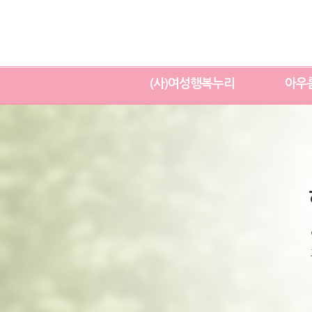
(사)여성행복누리
아우