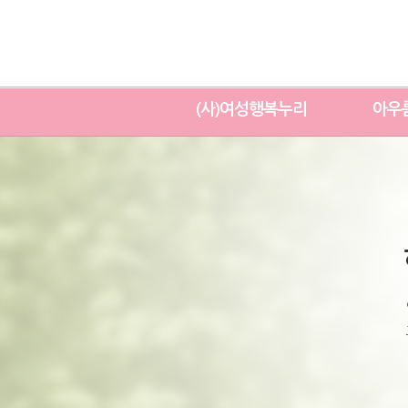
(사)여성행복누리
아우